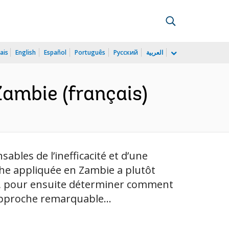
ais
English
Español
Português
Русский
العربية
Zambie (français)
bles de l’inefficacité et d’une
che appliquée en Zambie a plutôt
ble, pour ensuite déterminer comment
approche remarquable...