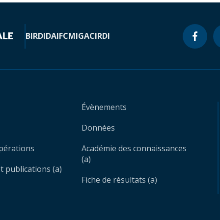
BIRD
IDA
IFC
MIGA
CIRDI
Évènements
Données
opérations
Académie des connaissances
(a)
 publications (a)
Fiche de résultats (a)