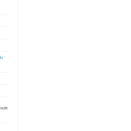
du
redit