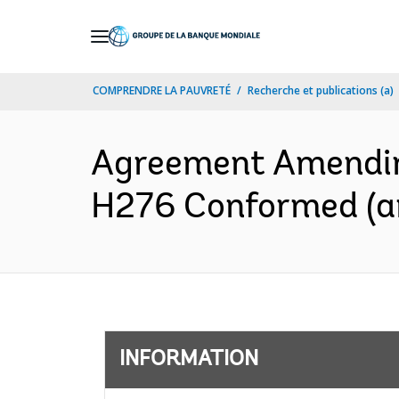
Skip
to
Main
COMPRENDRE LA PAUVRETÉ
Recherche et publications (a)
Navigation
Agreement Amending
H276 Conformed (an
INFORMATION