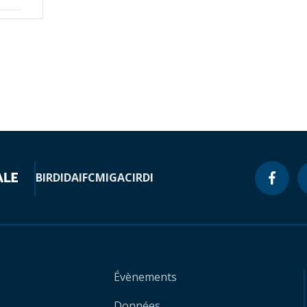
BIRD
IDA
IFC
MIGA
CIRDI
Évènements
Données