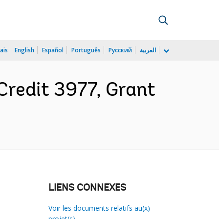
ais
English
Español
Português
Русский
العربية
redit 3977, Grant
LIENS CONNEXES
Voir les documents relatifs au(x)
projet(s)