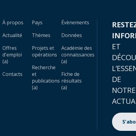
À propos
Pays
Évènements
RESTE
INFO
Actualité
Thèmes
Données
ET
Offres
Projets et
Académie des
d'emploi
opérations
connaissances
DÉCOU
(a)
(a)
L’ESSE
Recherche
Contacts
et
Fiche de
DE
publications
résultats
(a)
(a)
NOTRE
ACTUA
S'ab