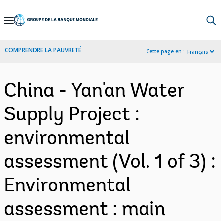
Skip
to
Main
COMPRENDRE LA PAUVRETÉ
Cette page en :
Français
Navigation
China - Yan'an Water
Supply Project :
environmental
assessment (Vol. 1 of 3) :
Environmental
assessment : main