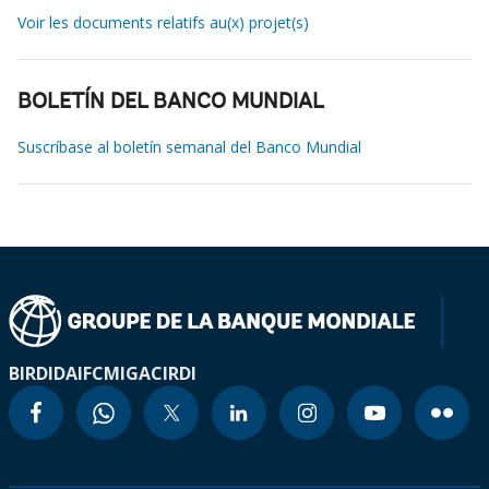
Voir les documents relatifs au(x) projet(s)
BOLETÍN DEL BANCO MUNDIAL
Suscríbase al boletín semanal del Banco Mundial
BIRD
IDA
IFC
MIGA
CIRDI