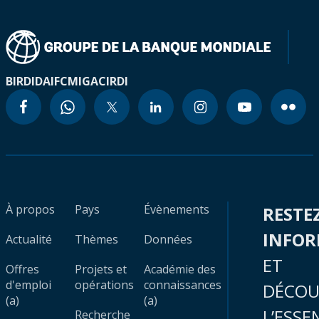
BIRD
IDA
IFC
MIGA
CIRDI
À propos
Pays
Évènements
RESTE
INFO
Actualité
Thèmes
Données
ET
Offres
Projets et
Académie des
d'emploi
opérations
connaissances
DÉCOU
(a)
(a)
L’ESSE
Recherche