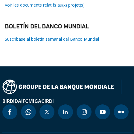
Voir les documents relatifs au(x) projet(s)
BOLETÍN DEL BANCO MUNDIAL
Suscríbase al boletín semanal del Banco Mundial
BIRD
IDA
IFC
MIGA
CIRDI