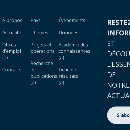
À propos
Pays
Évènements
RESTE
INFO
Actualité
Thèmes
Données
ET
Offres
Projets et
Académie des
d'emploi
opérations
connaissances
DÉCOU
(a)
(a)
L’ESSE
Recherche
Contacts
et
Fiche de
DE
publications
résultats
(a)
(a)
NOTRE
ACTUA
S'ab