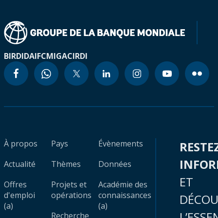
BIRD
IDA
IFC
MIGA
CIRDI
À propos
Pays
Évènements
RESTE
INFO
Actualité
Thèmes
Données
ET
Offres
Projets et
Académie des
d'emploi
opérations
connaissances
DÉCOU
(a)
(a)
L’ESSE
Recherche