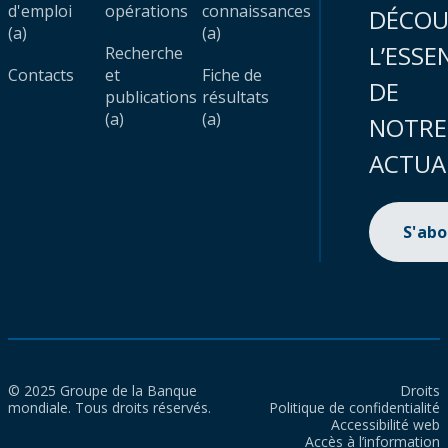
d'emploi
opérations
connaissances
DÉCOU
(a)
(a)
L’ESSE
Recherche
Contacts
et
Fiche de
DE
publications
résultats
(a)
(a)
NOTRE
ACTUA
S'ab
© 2025 Groupe de la Banque
Droits
mondiale. Tous droits réservés.
Politique de confidentialité
Accessibilité web
Accès à l’information