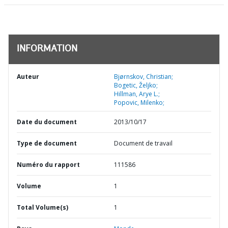
INFORMATION
Auteur
Bjørnskov, Christian;
Bogetic, Željko;
Hillman, Arye L.;
Popovic, Milenko;
Date du document
2013/10/17
Type de document
Document de travail
Numéro du rapport
111586
Volume
1
Total Volume(s)
1