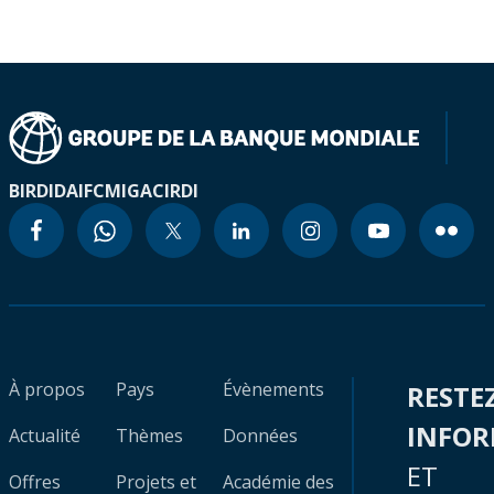
BIRD
IDA
IFC
MIGA
CIRDI
À propos
Pays
Évènements
RESTE
INFO
Actualité
Thèmes
Données
ET
Offres
Projets et
Académie des