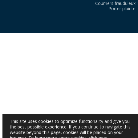
Courriers frauduleux
Porter plainte
This site uses cookies to optimize functionality and give you
the best possible experience. If you continue to navigate this
website beyond this page, cookies will be placed on your
browser. To learn more about cookies,
click here
.