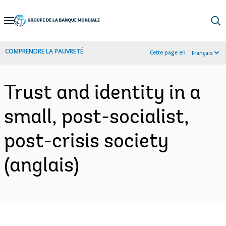
Skip
to
Main
COMPRENDRE LA PAUVRETÉ
Cette page en :
Français
Navigation
Trust and identity in a
small, post-socialist,
post-crisis society
(anglais)