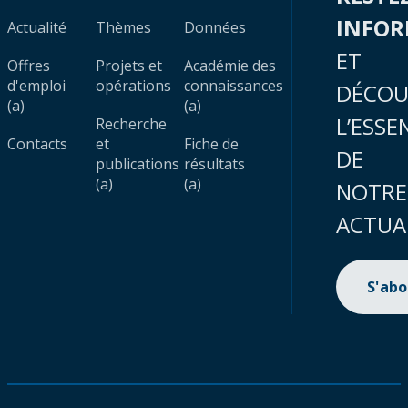
INFO
Actualité
Thèmes
Données
ET
Offres
Projets et
Académie des
d'emploi
opérations
connaissances
DÉCOU
(a)
(a)
L’ESSE
Recherche
Contacts
et
Fiche de
DE
publications
résultats
(a)
(a)
NOTRE
ACTUA
S'ab