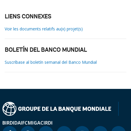
LIENS CONNEXES
Voir les documents relatifs au(x) projet(s)
BOLETÍN DEL BANCO MUNDIAL
Suscríbase al boletín semanal del Banco Mundial
BIRD
IDA
IFC
MIGA
CIRDI