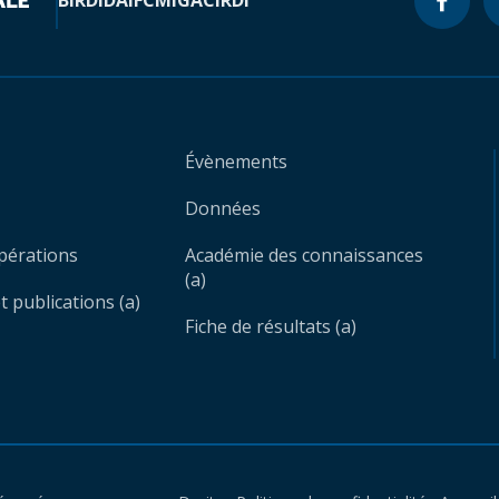
BIRD
IDA
IFC
MIGA
CIRDI
Évènements
Données
opérations
Académie des connaissances
(a)
 publications (a)
Fiche de résultats (a)