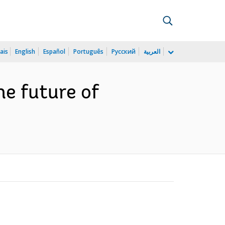
ais
English
Español
Português
Русский
العربية
he future of