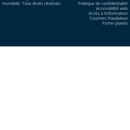
mondiale. Tous droits réservés.
Politique de confidentialité
Accessibilité web
Accès à l’information
Courriers frauduleux
Porter plainte