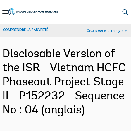
Skip
to
Main
COMPRENDRE LA PAUVRETÉ
Cette page en :
Français
Navigation
Disclosable Version of
the ISR - Vietnam HCFC
Phaseout Project Stage
II - P152232 - Sequence
No : 04 (anglais)