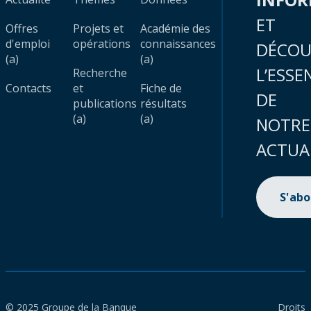
ET
Offres
Projets et
Académie des
d'emploi
opérations
connaissances
DÉCOU
(a)
(a)
L’ESSE
Recherche
Contacts
et
Fiche de
DE
publications
résultats
(a)
(a)
NOTRE
ACTUA
S'ab
© 2025 Groupe de la Banque
Droits