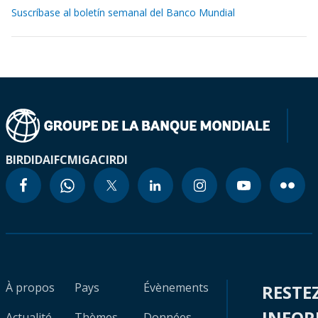
Suscríbase al boletín semanal del Banco Mundial
BIRD
IDA
IFC
MIGA
CIRDI
À propos
Pays
Évènements
RESTE
INFO
Actualité
Thèmes
Données