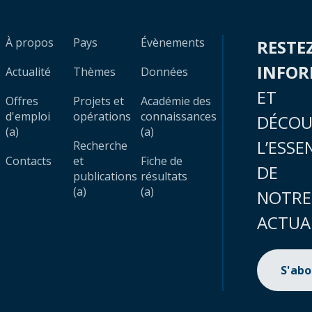
À propos
Pays
Évènements
RESTE
INFO
Actualité
Thèmes
Données
ET
Offres
Projets et
Académie des
d'emploi
opérations
connaissances
DÉCOU
(a)
(a)
L’ESSE
Recherche
Contacts
et
Fiche de
DE
publications
résultats
(a)
(a)
NOTRE
ACTUA
S'ab