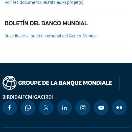
Voir les documents relatifs au(x) projet(s)
BOLETÍN DEL BANCO MUNDIAL
Suscríbase al boletín semanal del Banco Mundial
BIRD
IDA
IFC
MIGA
CIRDI