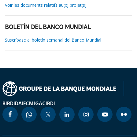
Voir les documents relatifs au(x) projet(s)
BOLETÍN DEL BANCO MUNDIAL
Suscríbase al boletín semanal del Banco Mundial
BIRD
IDA
IFC
MIGA
CIRDI