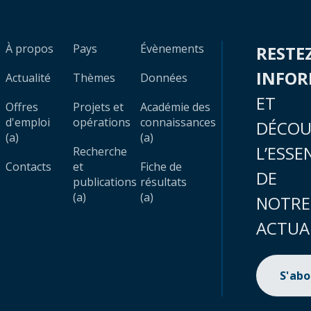
À propos
Pays
Évènements
RESTE
INFO
Actualité
Thèmes
Données
ET
Offres
Projets et
Académie des
d'emploi
opérations
connaissances
DÉCOU
(a)
(a)
L’ESSE
Recherche
Contacts
et
Fiche de
DE
publications
résultats
(a)
(a)
NOTRE
ACTUA
S'ab