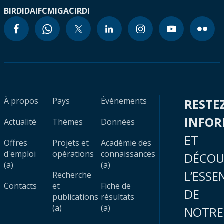
BIRD
IDA
IFC
MIGA
CIRDI
À propos
Pays
Évènements
RESTE
INFO
Actualité
Thèmes
Données
ET
Offres
Projets et
Académie des
d'emploi
opérations
connaissances
DÉCOU
(a)
(a)
L’ESSE
Recherche
Contacts
et
Fiche de
DE
publications
résultats
(a)
(a)
NOTRE