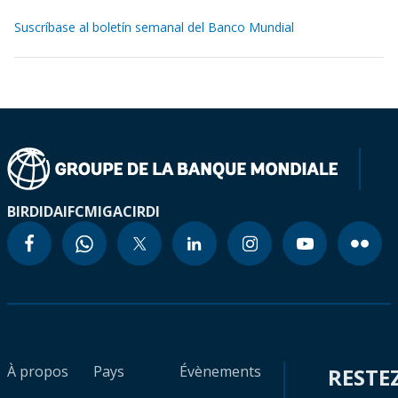
Suscríbase al boletín semanal del Banco Mundial
BIRD
IDA
IFC
MIGA
CIRDI
À propos
Pays
Évènements
RESTE