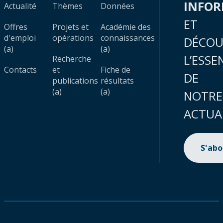
INFO
Actualité
Thèmes
Données
ET
Offres
Projets et
Académie des
d'emploi
opérations
connaissances
DÉCOU
(a)
(a)
L’ESSE
Recherche
Contacts
et
Fiche de
DE
publications
résultats
(a)
(a)
NOTRE
ACTUA
S'ab