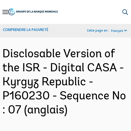
Skip
to
Main
COMPRENDRE LA PAUVRETÉ
Cette page en :
Français
Navigation
Disclosable Version of
the ISR - Digital CASA -
Kyrgyz Republic -
P160230 - Sequence No
: 07 (anglais)