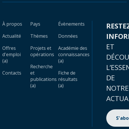
À propos
Pays
Évènements
RESTE
INFO
Actualité
Thèmes
Données
ET
Offres
Projets et
Académie des
d'emploi
opérations
connaissances
DÉCOU
(a)
(a)
L’ESSE
Recherche
Contacts
et
Fiche de
DE
publications
résultats
(a)
(a)
NOTRE
ACTUA
S'ab