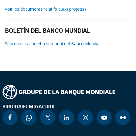
Voir les documents relatifs au(x) projet(s)
BOLETÍN DEL BANCO MUNDIAL
Suscríbase al boletín semanal del Banco Mundial
BIRD
IDA
IFC
MIGA
CIRDI