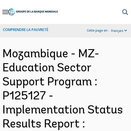
Skip
to
Main
COMPRENDRE LA PAUVRETÉ
Cette page en :
Français
Navigation
Mozambique - MZ-
Education Sector
Support Program :
P125127 -
Implementation Status
Results Report :