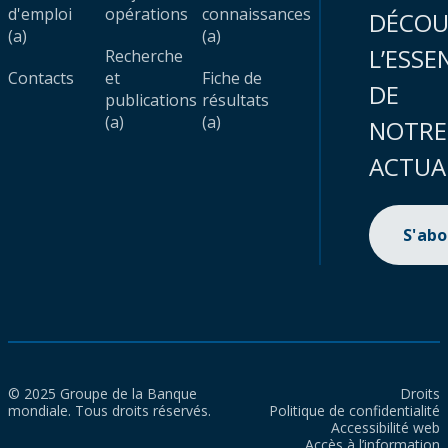
d'emploi
opérations
connaissances
DÉCOU
(a)
(a)
L’ESSE
Recherche
Contacts
et
Fiche de
DE
publications
résultats
(a)
(a)
NOTRE
ACTUA
S'ab
© 2025 Groupe de la Banque
Droits
mondiale. Tous droits réservés.
Politique de confidentialité
Accessibilité web
Accès à l’information