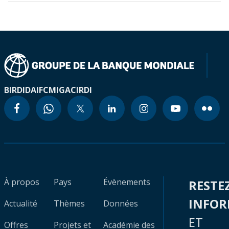
BIRD
IDA
IFC
MIGA
CIRDI
À propos
Pays
Évènements
RESTE
INFO
Actualité
Thèmes
Données
ET
Offres
Projets et
Académie des