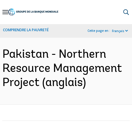
Skip
to
Main
COMPRENDRE LA PAUVRETÉ
Cette page en :
Français
Navigation
Pakistan - Northern
Resource Management
Project (anglais)