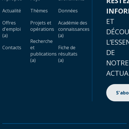
RESTE
INFO
Actualité
Thèmes
Données
ET
Offres
Projets et
Académie des
d'emploi
opérations
connaissances
DÉCOU
(a)
(a)
L’ESSE
Recherche
Contacts
et
Fiche de
DE
publications
résultats
(a)
(a)
NOTRE
ACTUA
S'ab