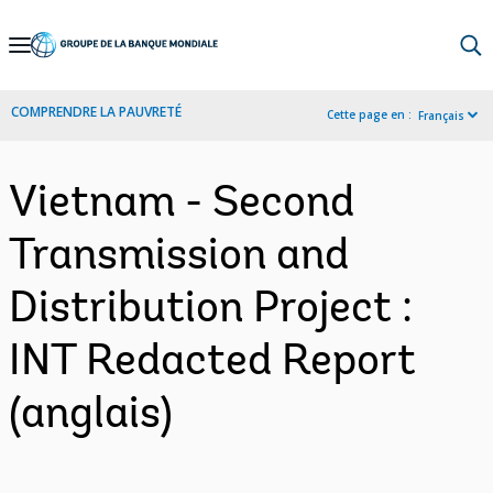
Skip
to
Main
COMPRENDRE LA PAUVRETÉ
Cette page en :
Français
Navigation
Vietnam - Second
Transmission and
Distribution Project :
INT Redacted Report
(anglais)