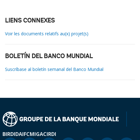
LIENS CONNEXES
Voir les documents relatifs au(x) projet(s)
BOLETÍN DEL BANCO MUNDIAL
Suscríbase al boletín semanal del Banco Mundial
BIRD
IDA
IFC
MIGA
CIRDI