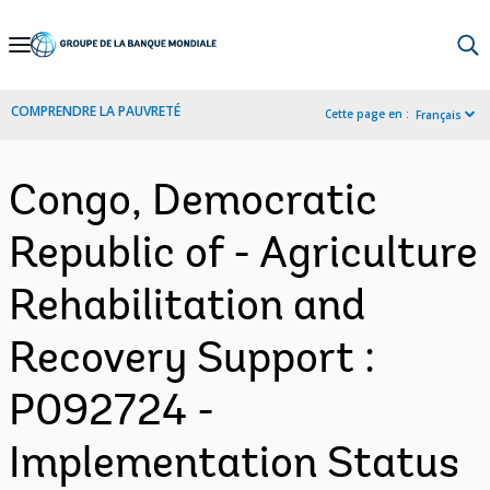
Skip
to
Main
COMPRENDRE LA PAUVRETÉ
Cette page en :
Français
Navigation
Congo, Democratic
Republic of - Agriculture
Rehabilitation and
Recovery Support :
P092724 -
Implementation Status