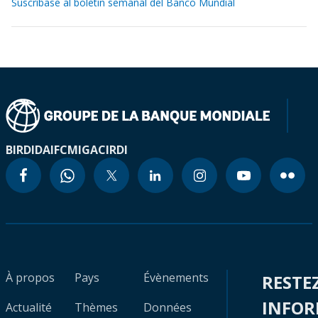
Suscríbase al boletín semanal del Banco Mundial
BIRD
IDA
IFC
MIGA
CIRDI
À propos
Pays
Évènements
RESTE
INFO
Actualité
Thèmes
Données