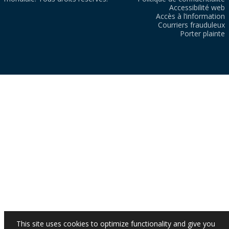
Accessibilité web
Accès à l’information
Courriers frauduleux
Porter plainte
This site uses cookies to optimize functionality and give you