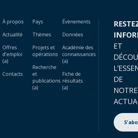
À propos
Pays
Évènements
RESTE
INFO
Actualité
Thèmes
Données
ET
Offres
Projets et
Académie des
d'emploi
opérations
connaissances
DÉCOU
(a)
(a)
L’ESSE
Recherche
Contacts
et
Fiche de
DE
publications
résultats
(a)
(a)
NOTRE
ACTUA
S'ab