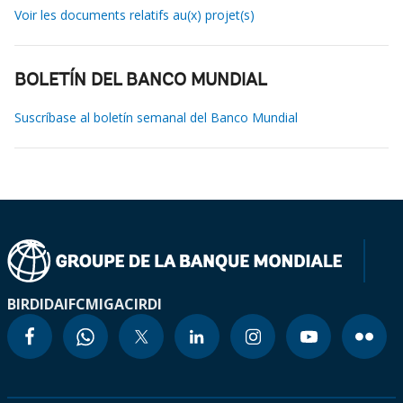
Voir les documents relatifs au(x) projet(s)
BOLETÍN DEL BANCO MUNDIAL
Suscríbase al boletín semanal del Banco Mundial
BIRD
IDA
IFC
MIGA
CIRDI