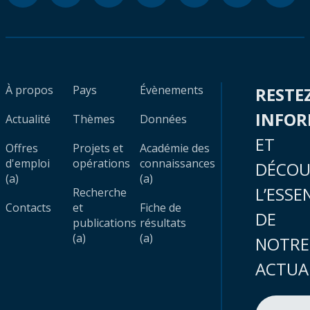
À propos
Pays
Évènements
RESTE
INFO
Actualité
Thèmes
Données
ET
Offres
Projets et
Académie des
d'emploi
opérations
connaissances
DÉCOU
(a)
(a)
L’ESSE
Recherche
Contacts
et
Fiche de
DE
publications
résultats
(a)
(a)
NOTRE
ACTUA