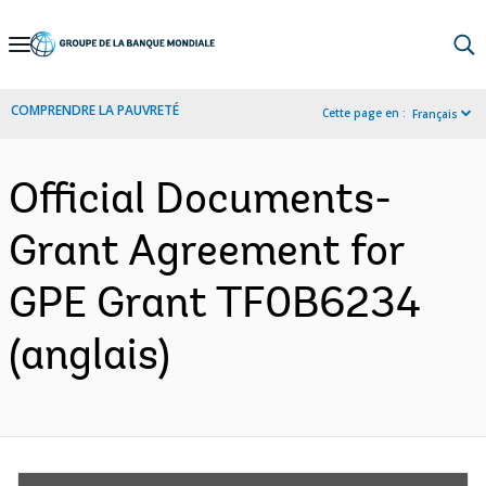
Skip
to
Main
COMPRENDRE LA PAUVRETÉ
Cette page en :
Français
Navigation
Official Documents-
Grant Agreement for
GPE Grant TF0B6234
(anglais)