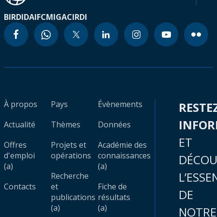
BIRD
IDA
IFC
MIGA
CIRDI
À propos
Pays
Évènements
RESTE
INFO
Actualité
Thèmes
Données
ET
Offres
Projets et
Académie des
d'emploi
opérations
connaissances
DÉCOU
(a)
(a)
L’ESSE
Recherche
Contacts
et
Fiche de
DE
publications
résultats
(a)
(a)
NOTRE