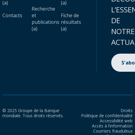
(a)
(a)
L’ESSE
Recherche
Contacts
et
Fiche de
DE
publications
résultats
(a)
(a)
NOTRE
ACTUA
S'ab
© 2025 Groupe de la Banque
Droits
mondiale. Tous droits réservés.
Politique de confidentialité
Accessibilité web
Accès à l’information
Courriers frauduleux