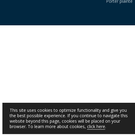
Porter plainte
This site uses cookies to optimize functionality and give you
the best possible experience. If you continue to navigate this
website beyond this page, cookies will be placed on your
browser. To learn more about cookies,
click here
.