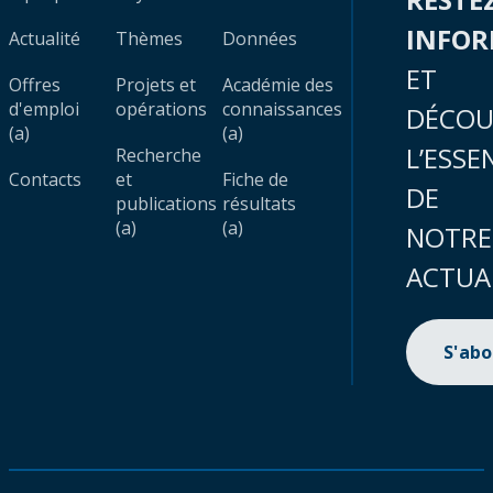
INFO
Actualité
Thèmes
Données
ET
Offres
Projets et
Académie des
d'emploi
opérations
connaissances
DÉCOU
(a)
(a)
L’ESSE
Recherche
Contacts
et
Fiche de
DE
publications
résultats
(a)
(a)
NOTRE
ACTUA
S'ab