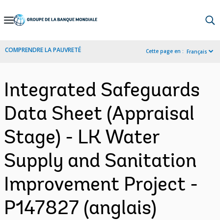
Skip
to
Main
COMPRENDRE LA PAUVRETÉ
Cette page en :
Français
Navigation
Integrated Safeguards
Data Sheet (Appraisal
Stage) - LK Water
Supply and Sanitation
Improvement Project -
P147827 (anglais)