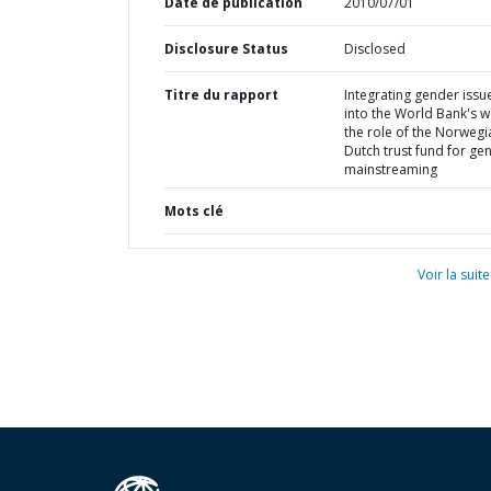
Date de publication
2010/07/01
Disclosure Status
Disclosed
Titre du rapport
Integrating gender issu
into the World Bank's w
the role of the Norwegi
Dutch trust fund for ge
mainstreaming
Mots clé
Voir la suite