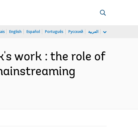
ais
English
Español
Português
Русский
العربية
s work : the role of
mainstreaming