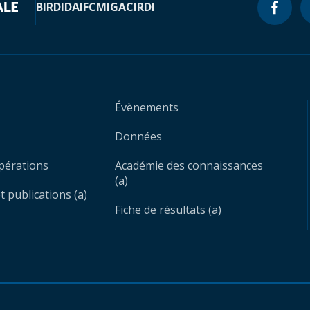
BIRD
IDA
IFC
MIGA
CIRDI
Évènements
Données
opérations
Académie des connaissances
(a)
 publications (a)
Fiche de résultats (a)