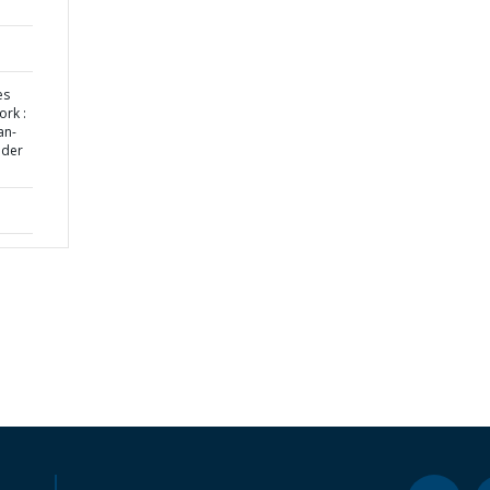
es
ork :
an-
nder