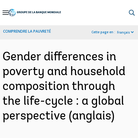
Skip
to
Main
COMPRENDRE LA PAUVRETÉ
Cette page en :
Français
Navigation
Gender differences in
poverty and household
composition through
the life-cycle : a global
perspective (anglais)