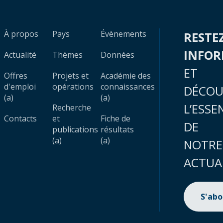
À propos
Pays
Évènements
RESTE
INFO
Actualité
Thèmes
Données
ET
Offres
Projets et
Académie des
d'emploi
opérations
connaissances
DÉCOU
(a)
(a)
L’ESSE
Recherche
Contacts
et
Fiche de
DE
publications
résultats
(a)
(a)
NOTRE
ACTUA
S'ab