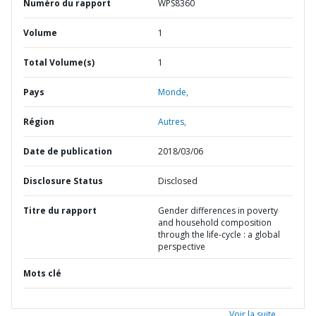
Numéro du rapport
WPS8360
Volume
1
Total Volume(s)
1
Pays
Monde,
Région
Autres,
Date de publication
2018/03/06
Disclosure Status
Disclosed
Titre du rapport
Gender differences in poverty
and household composition
through the life-cycle : a global
perspective
Mots clé
Voir la suite