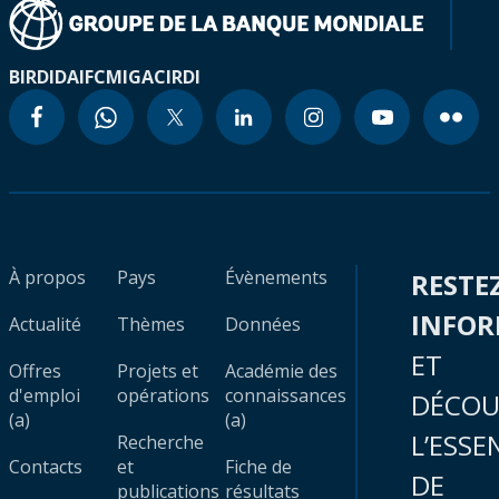
BIRD
IDA
IFC
MIGA
CIRDI
À propos
Pays
Évènements
RESTE
INFO
Actualité
Thèmes
Données
ET
Offres
Projets et
Académie des
d'emploi
opérations
connaissances
DÉCOU
(a)
(a)
L’ESSE
Recherche
Contacts
et
Fiche de
DE
publications
résultats