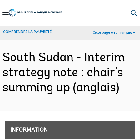
Skip
to
Main
COMPRENDRE LA PAUVRETÉ
Cette page en :
Français
Navigation
South Sudan - Interim
strategy note : chair's
summing up (anglais)
INFORMATION