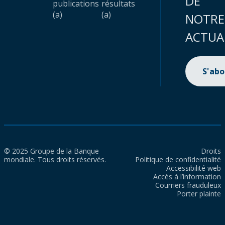
DE
publications
résultats
(a)
(a)
NOTRE
ACTUA
S'ab
© 2025 Groupe de la Banque
Droits
mondiale. Tous droits réservés.
Politique de confidentialité
Accessibilité web
Accès à l’information
Courriers frauduleux
Porter plainte