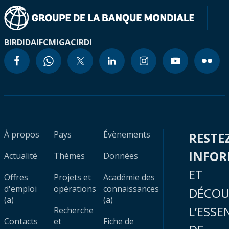
BIRD
IDA
IFC
MIGA
CIRDI
À propos
Pays
Évènements
RESTE
INFO
Actualité
Thèmes
Données
ET
Offres
Projets et
Académie des
d'emploi
opérations
connaissances
DÉCOU
(a)
(a)
L’ESSE
Recherche
Contacts
et
Fiche de