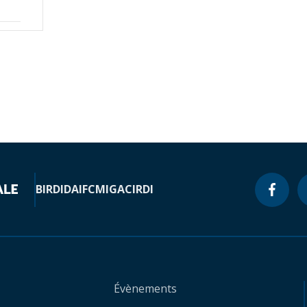
BIRD
IDA
IFC
MIGA
CIRDI
Évènements