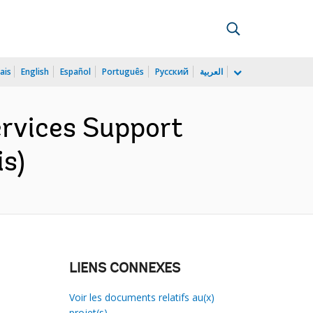
ais
English
Español
Português
Русский
العربية
rvices Support
is)
LIENS CONNEXES
Voir les documents relatifs au(x)
projet(s)