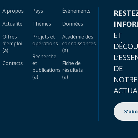
À propos
Pays
Évènements
RESTE
INFO
Actualité
Thèmes
Données
ET
Offres
Projets et
Académie des
d'emploi
opérations
connaissances
DÉCOU
(a)
(a)
L’ESSE
Recherche
Contacts
et
Fiche de
DE
publications
résultats
(a)
(a)
NOTRE
ACTUA
S'ab