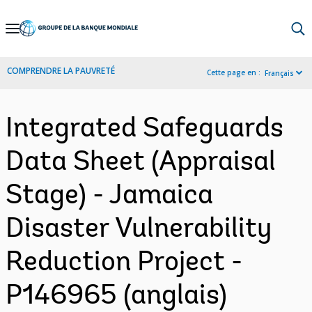
Skip
to
Main
COMPRENDRE LA PAUVRETÉ
Cette page en :
Français
Navigation
Integrated Safeguards
Data Sheet (Appraisal
Stage) - Jamaica
Disaster Vulnerability
Reduction Project -
P146965 (anglais)