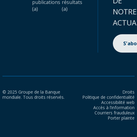
DE
publications
résultats
(a)
(a)
NOTRE
ACTUA
S'ab
© 2025 Groupe de la Banque
Droits
mondiale. Tous droits réservés.
Politique de confidentialité
Accessibilité web
Accès à l’information
Courriers frauduleux
Porter plainte