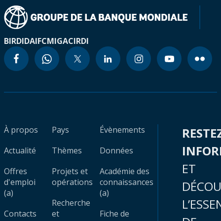
BIRD
IDA
IFC
MIGA
CIRDI
À propos
Pays
Évènements
RESTE
INFO
Actualité
Thèmes
Données
ET
Offres
Projets et
Académie des
d'emploi
opérations
connaissances
DÉCOU
(a)
(a)
L’ESSE
Recherche
Contacts
et
Fiche de