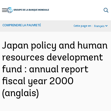
Skip
to
Main
COMPRENDRE LA PAUVRETÉ
Cette page en :
Français
Navigation
Japan policy and human
resources development
fund : annual report
fiscal year 2000
(anglais)