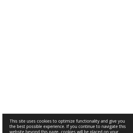
This site uses cookies to optimize functionality and give you
the best possible experience. If you continue to navigate this
website beyond this page, cookies will be placed on your