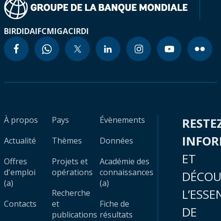
BIRD
IDA
IFC
MIGA
CIRDI
À propos
Pays
Évènements
RESTE
INFO
Actualité
Thèmes
Données
ET
Offres
Projets et
Académie des
d'emploi
opérations
connaissances
DÉCOU
(a)
(a)
L’ESSE
Recherche
Contacts
et
Fiche de
DE
publications
résultats