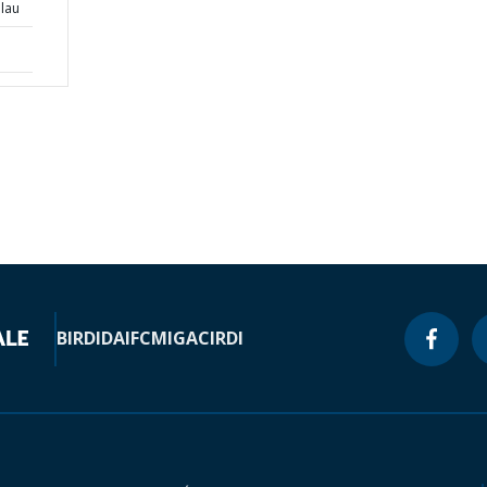
alau
BIRD
IDA
IFC
MIGA
CIRDI