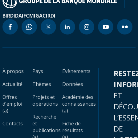
BIRD
IDA
IFC
MIGA
CIRDI
À propos
Pays
Évènements
RESTE
INFO
Actualité
Thèmes
Données
ET
Offres
Projets et
Académie des
d'emploi
opérations
connaissances
DÉCOU
(a)
(a)
L’ESSE
Recherche
Contacts
et
Fiche de
DE
publications
résultats
(a)
(a)