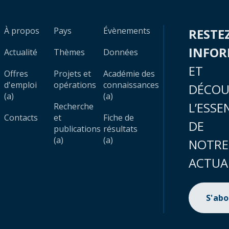
À propos
Pays
Évènements
RESTE
INFO
Actualité
Thèmes
Données
ET
Offres
Projets et
Académie des
d'emploi
opérations
connaissances
DÉCOU
(a)
(a)
L’ESSE
Recherche
Contacts
et
Fiche de
DE
publications
résultats
(a)
(a)
NOTRE
ACTUA
S'ab