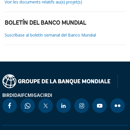
Voir les documents relatifs au(x) projet(s)
BOLETÍN DEL BANCO MUNDIAL
Suscríbase al boletín semanal del Banco Mundial
BIRD
IDA
IFC
MIGA
CIRDI