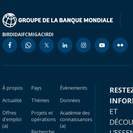
BIRD
IDA
IFC
MIGA
CIRDI
À propos
Pays
Évènements
RESTE
INFO
Actualité
Thèmes
Données
ET
Offres
Projets et
Académie des
d'emploi
opérations
connaissances
DÉCOU
(a)
(a)
L’ESSE
Recherche