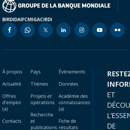
BIRD
IDA
IFC
MIGA
CIRDI
À propos
Pays
Évènements
RESTE
INFO
Actualité
Thèmes
Données
ET
Offres
Projets et
Académie des
d'emploi
opérations
connaissances
DÉCOU
(a)
(a)
L’ESSE
Recherche
Contacts
et
Fiche de
DE
publications
résultats