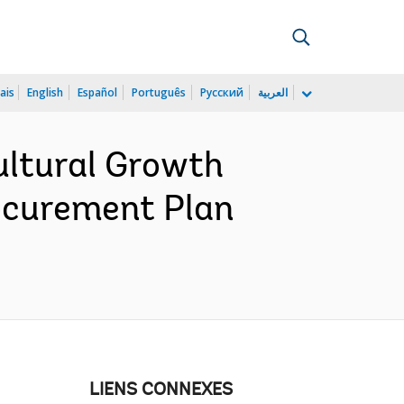
ais
English
Español
Português
Русский
العربية
ltural Growth
rocurement Plan
LIENS CONNEXES