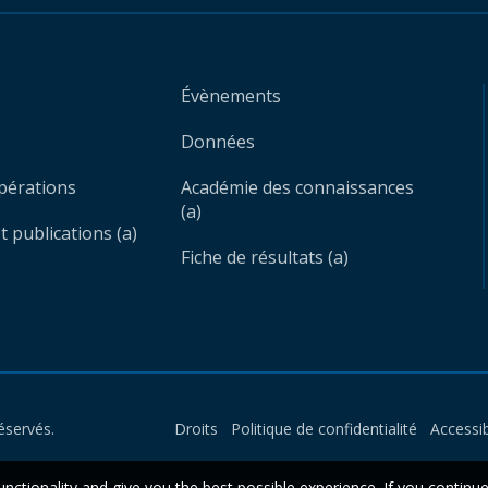
Évènements
Données
opérations
Académie des connaissances
(a)
 publications (a)
Fiche de résultats (a)
éservés.
Droits
Politique de confidentialité
Accessib
unctionality and give you the best possible experience. If you continu