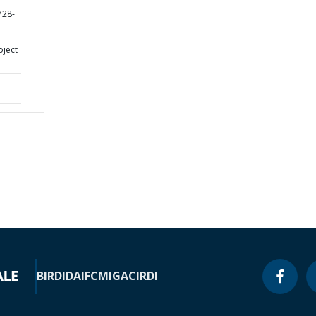
728-
oject
BIRD
IDA
IFC
MIGA
CIRDI