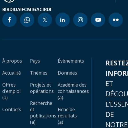
BIRD
IDA
IFC
MIGA
CIRDI
À propos
Pays
Évènements
RESTE
INFO
Actualité
Thèmes
Données
ET
Offres
Projets et
Académie des
d'emploi
opérations
connaissances
DÉCOU
(a)
(a)
L’ESSE
Recherche
Contacts
et
Fiche de
DE
publications
résultats
(a)
(a)
NOTRE