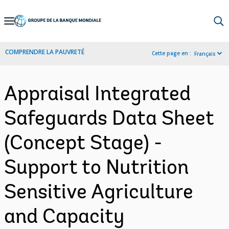
Skip
to
Main
COMPRENDRE LA PAUVRETÉ
Cette page en :
Français
Navigation
Appraisal Integrated
Safeguards Data Sheet
(Concept Stage) -
Support to Nutrition
Sensitive Agriculture
and Capacity