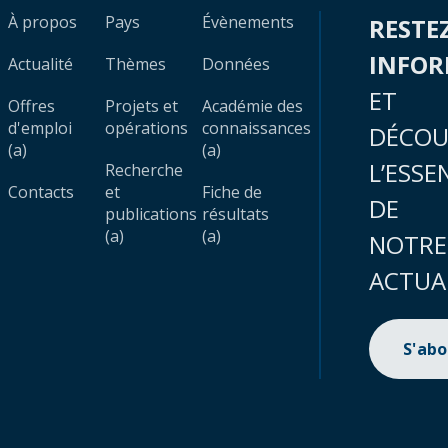
À propos
Pays
Évènements
RESTE
INFO
Actualité
Thèmes
Données
ET
Offres
Projets et
Académie des
d'emploi
opérations
connaissances
DÉCOU
(a)
(a)
L’ESSE
Recherche
Contacts
et
Fiche de
DE
publications
résultats
(a)
(a)
NOTRE
ACTUA
S'ab