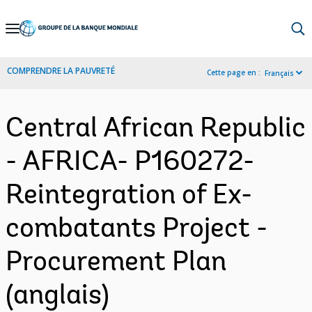
Skip
to
Main
COMPRENDRE LA PAUVRETÉ
Cette page en :
Français
Navigation
Central African Republic
- AFRICA- P160272-
Reintegration of Ex-
combatants Project -
Procurement Plan
(anglais)