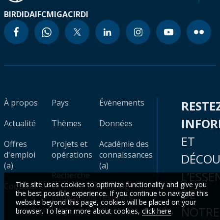
BIRD
IDA
IFC
MIGA
CIRDI
À propos
Pays
Évènements
RESTE
INFO
Actualité
Thèmes
Données
ET
Offres
Projets et
Académie des
d'emploi
opérations
connaissances
DÉCOU
(a)
(a)
L’ESSE
Recherche
This site uses cookies to optimize functionality and give you
Contacts
et
Fiche de
DE
the best possible experience. If you continue to navigate this
publications
résultats
website beyond this page, cookies will be placed on your
(a)
(a)
NOTRE
browser. To learn more about cookies,
click here
.