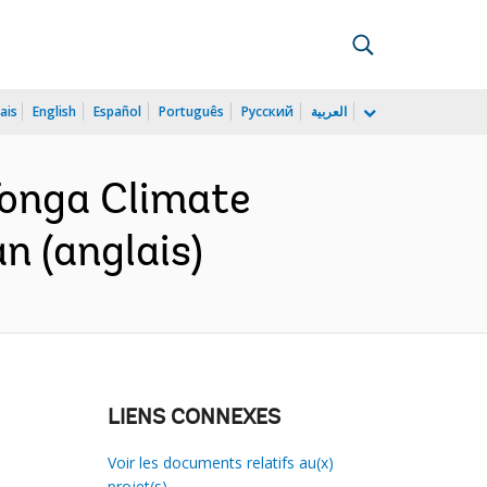
ais
English
Español
Português
Русский
العربية
onga Climate
n (anglais)
LIENS CONNEXES
Voir les documents relatifs au(x)
projet(s)