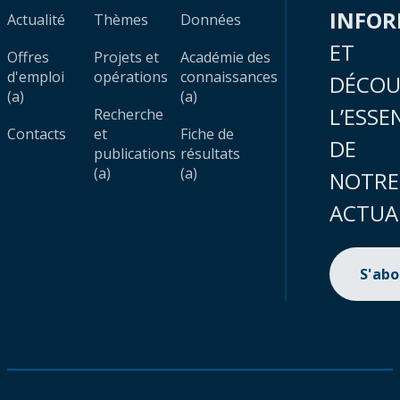
INFO
Actualité
Thèmes
Données
ET
Offres
Projets et
Académie des
d'emploi
opérations
connaissances
DÉCOU
(a)
(a)
L’ESSE
Recherche
Contacts
et
Fiche de
DE
publications
résultats
(a)
(a)
NOTRE
ACTUA
S'ab