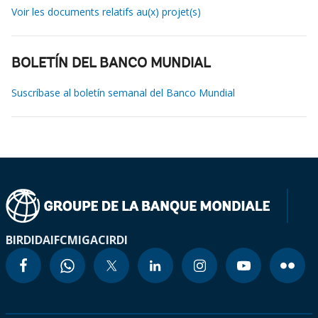
Voir les documents relatifs au(x) projet(s)
BOLETÍN DEL BANCO MUNDIAL
Suscríbase al boletín semanal del Banco Mundial
BIRD
IDA
IFC
MIGA
CIRDI