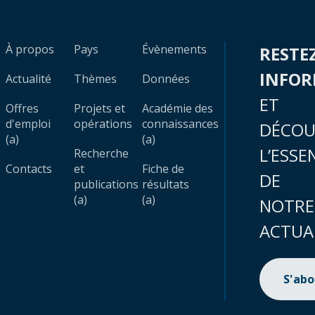
À propos
Pays
Évènements
RESTE
INFO
Actualité
Thèmes
Données
ET
Offres
Projets et
Académie des
d'emploi
opérations
connaissances
DÉCOU
(a)
(a)
L’ESSE
Recherche
Contacts
et
Fiche de
DE
publications
résultats
(a)
(a)
NOTRE
ACTUA
S'ab