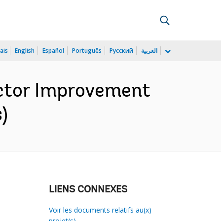
ais
English
Español
Português
Русский
العربية
ector Improvement
)
LIENS CONNEXES
Voir les documents relatifs au(x)
projet(s)