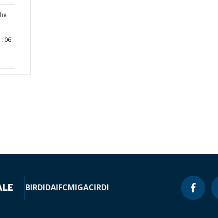
the
: 06
BIRD
IDA
IFC
MIGA
CIRDI