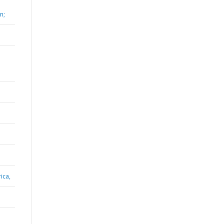
n;
ica,