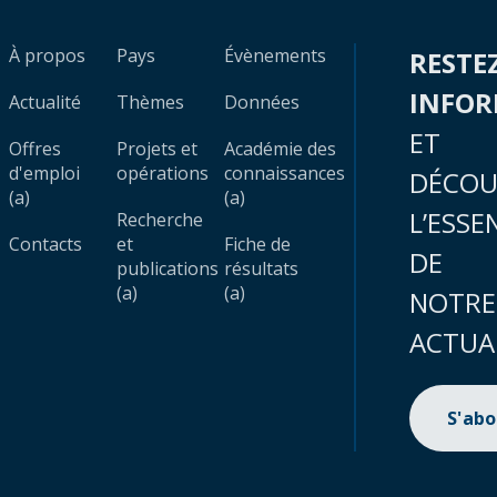
À propos
Pays
Évènements
RESTE
INFO
Actualité
Thèmes
Données
ET
Offres
Projets et
Académie des
d'emploi
opérations
connaissances
DÉCOU
(a)
(a)
L’ESSE
Recherche
Contacts
et
Fiche de
DE
publications
résultats
(a)
(a)
NOTRE
ACTUA
S'ab