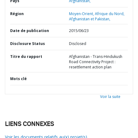
Pays
Afghanistan,
Région
Moyen-Orient, Afrique du Nord,
Afghanistan et Pakistan,
Date de publication
2015/06/23
Disclosure Status
Disclosed
Titre du rapport
Afghanistan - Trans-Hindukush
Road Connectivity Project :
resettlement action plan
Mots clé
Voir la suite
LIENS CONNEXES
Voir les documents relatifs au(x) projet(s)