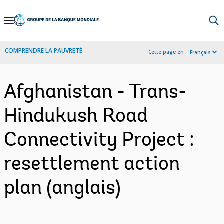
Skip
to
Main
COMPRENDRE LA PAUVRETÉ
Cette page en :
Français
Navigation
Afghanistan - Trans-
Hindukush Road
Connectivity Project :
resettlement action
plan (anglais)