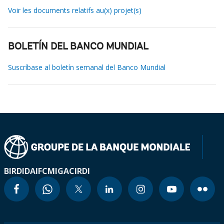
Voir les documents relatifs au(x) projet(s)
BOLETÍN DEL BANCO MUNDIAL
Suscríbase al boletín semanal del Banco Mundial
BIRD
IDA
IFC
MIGA
CIRDI