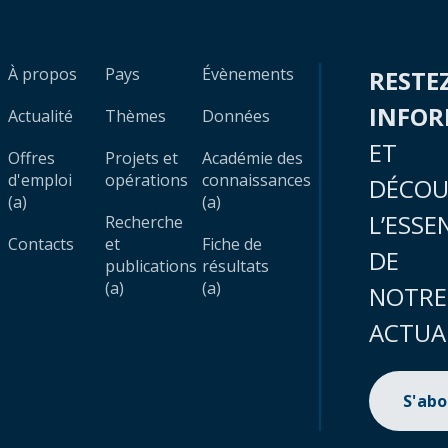
À propos
Pays
Évènements
RESTE
INFO
Actualité
Thèmes
Données
ET
Offres
Projets et
Académie des
d'emploi
opérations
connaissances
DÉCOU
(a)
(a)
L’ESSE
Recherche
Contacts
et
Fiche de
DE
publications
résultats
(a)
(a)
NOTRE
ACTUA
S'ab