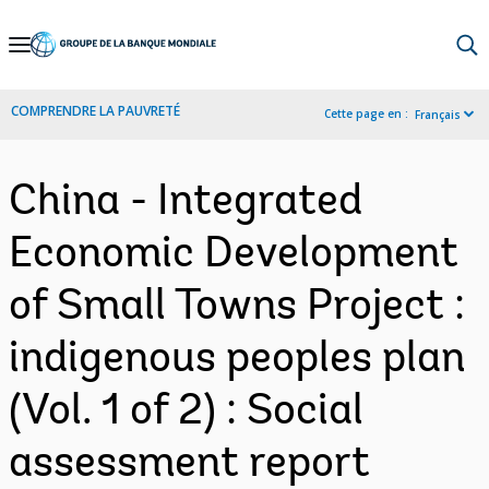
Skip
to
Main
COMPRENDRE LA PAUVRETÉ
Cette page en :
Français
Navigation
China - Integrated
Economic Development
of Small Towns Project :
indigenous peoples plan
(Vol. 1 of 2) : Social
assessment report