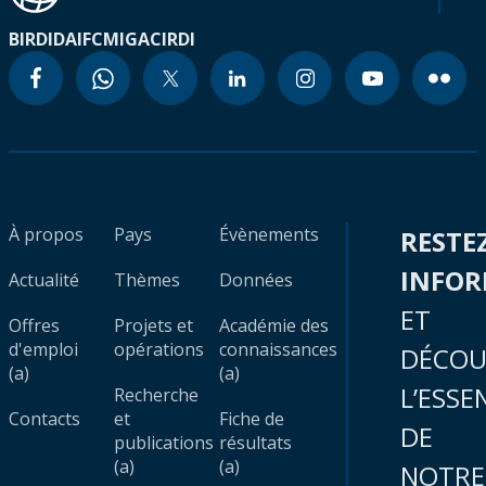
BIRD
IDA
IFC
MIGA
CIRDI
À propos
Pays
Évènements
RESTE
INFO
Actualité
Thèmes
Données
ET
Offres
Projets et
Académie des
d'emploi
opérations
connaissances
DÉCOU
(a)
(a)
L’ESSE
Recherche
Contacts
et
Fiche de
DE
publications
résultats
(a)
(a)
NOTRE