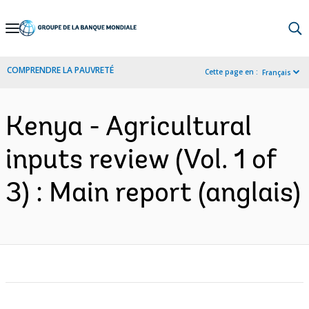
Skip
to
Main
COMPRENDRE LA PAUVRETÉ
Cette page en :
Français
Navigation
Kenya - Agricultural
inputs review (Vol. 1 of
3) : Main report (anglais)