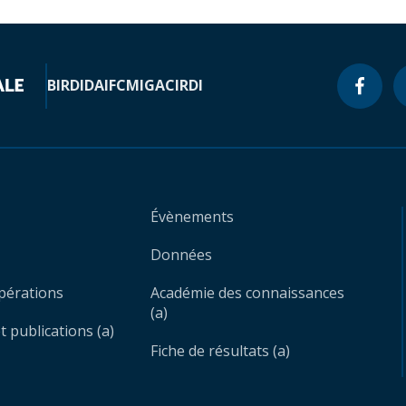
BIRD
IDA
IFC
MIGA
CIRDI
Évènements
Données
opérations
Académie des connaissances
(a)
 publications (a)
Fiche de résultats (a)