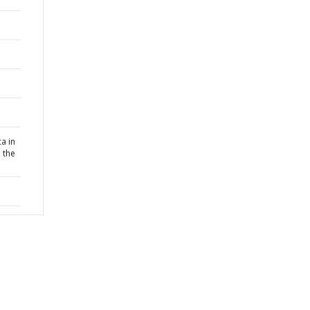
a in
: the