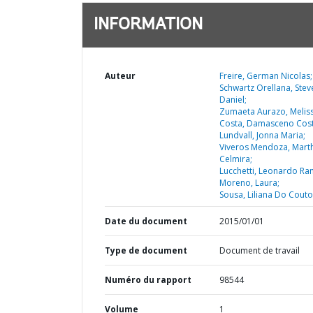
INFORMATION
Auteur
Freire, German Nicolas;
Schwartz Orellana, Stev
Daniel;
Zumaeta Aurazo, Meliss
Costa, Damasceno Cost
Lundvall, Jonna Maria;
Viveros Mendoza, Mart
Celmira;
Lucchetti, Leonardo Ra
Moreno, Laura;
Sousa, Liliana Do Couto
Date du document
2015/01/01
Type de document
Document de travail
Numéro du rapport
98544
Volume
1