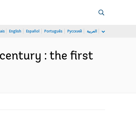
ais
English
Español
Português
Русский
العربية
entury : the first